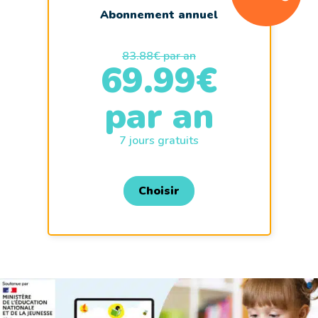
Abonnement annuel
83.88€ par an
69.99€
par an
7 jours gratuits
Choisir