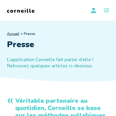
Skip
se conn
to
OUVR
content
Accueil
Presse
Presse
L’application Corneille fait parler d’elle !
Retrouvez quelques articles ci-dessous.
Véritable partenaire au
quotidien, Corneille se base
sur les méthodes syllabiques